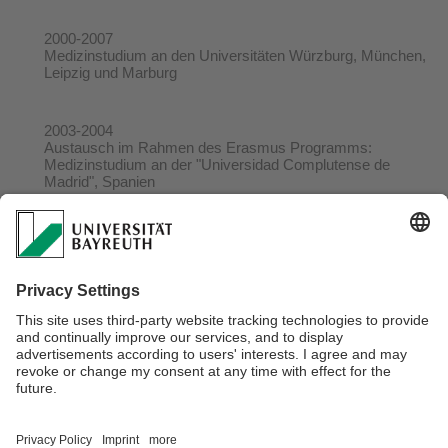
2000-2007
Medizinstudium an den Universitäten Würzburg, München,
Leipzig und Marburg
2003-2004
Austausch im Rahmen des Erasmus Programms:
Medizinstudium an der "Universidad Complutense de
Madrid", Spanien
2002-2005
Politikstudium an der Hochschule für Politik (HfP) und der
Universität Leipzig
1999
Abitur
Verantwortlich für die Redaktion:
Daniela Jahreiß